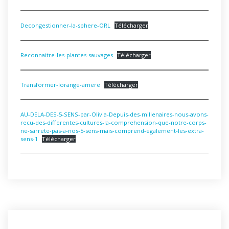
Decongestionner-la-sphere-ORL
Télécharger
Reconnaitre-les-plantes-sauvages
Télécharger
Transformer-lorange-amere
Télécharger
AU-DELA-DES-5-SENS-par-Olivia-Depuis-des-millenaires-nous-avons-
recu-des-differentes-cultures-la-comprehension-que-notre-corps-
ne-sarrete-pas-a-nos-5-sens-mais-comprend-egalement-les-extra-
sens-1
Télécharger